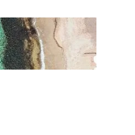
Le cabanon & la plage
Une journée les pieds dans l’eau…
Les transats en teck et les parasols
vous attendent pour un moment de
repos. Au cabanon vous savourerez
des cocktails et des tapas les pieds
dans le sable.
Toute notre équipe est aux petits