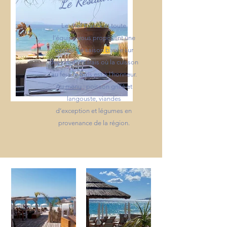
Le chef Franck et toute
l’équipe vous proposent une
cuisine de saison basée sur
des produits frais où la cuisson
au feu de bois est à l’honneur.
Au
menu
: poisson grillé et
langouste, viandes
d’exception et légumes en
provenance de la région.